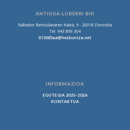
ANTIGUA-LUBERRI BHI
Xalbador Bertsolariaren Kalea, 9 · 20018 Donostia
Tel 943 899 304
013085aa@hezkuntza.net
INFORMAZIOA
EGUTEGIA 2025-2026
KONTAKTUA