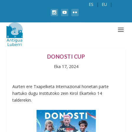
ES
EU
DONOSTI CUP
Eka 17, 2024
Aurten ere Txapelketa Internazional honetan parte
hartuko dugu Institutoko zein Kirol Ekarteko 14
talderekin.