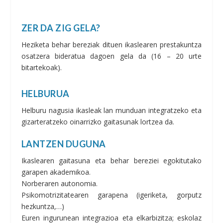
ZER DA ZIG GELA?
Heziketa behar bereziak dituen ikaslearen prestakuntza
osatzera bideratua dagoen gela da (16 – 20 urte
bitartekoak).
HELBURUA
Helburu nagusia ikasleak lan munduan integratzeko eta
gizarteratzeko oinarrizko gaitasunak lortzea da.
LANTZEN DUGUNA
Ikaslearen gaitasuna eta behar bereziei egokitutako
garapen akademikoa.
Norberaren autonomia.
Psikomotrizitatearen garapena (igeriketa, gorputz
hezkuntza,…)
Euren ingurunean integrazioa eta elkarbizitza; eskolaz