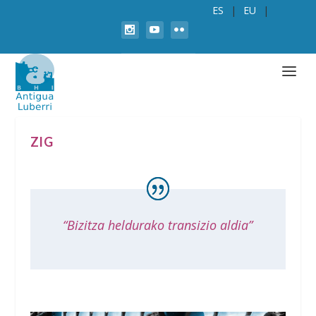
ES
EU
ZIG
“Bizitza heldurako transizio aldia”