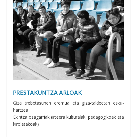
PRESTAKUNTZA ARLOAK
Giza trebetasunen eremua eta giza-taldeetan esku-
hartzea
Ekintza osagarriak (irteera kulturalak, pedagogikoak eta
kiroletakoak)