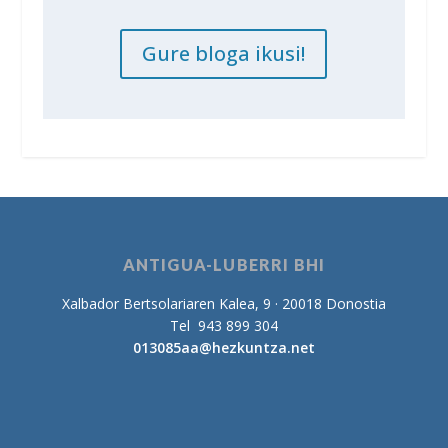
Gure bloga ikusi!
ANTIGUA-LUBERRI BHI
Xalbador Bertsolariaren Kalea, 9 · 20018 Donostia
Tel 943 899 304
013085aa@hezkuntza.net