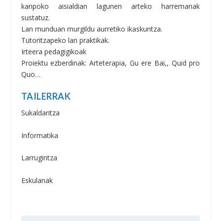
kanpoko aisialdian lagunen arteko harremanak
sustatuz.
Lan munduan murgildu aurretiko ikaskuntza.
Tutoritzapeko lan praktikak.
Irteera pedagigikoak
Proiektu ezberdinak: Arteterapia, Gu ere Bai,, Quid pro
Quo…
TAILERRAK
Sukaldaritza
Informatika
Larrugintza
Eskulanak