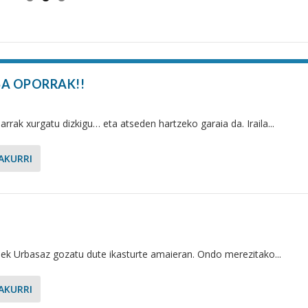
A OPORRAK!!
arrak xurgatu dizkigu… eta atseden hartzeko garaia da. Iraila...
AKURRI
ek Urbasaz gozatu dute ikasturte amaieran. Ondo merezitako...
AKURRI