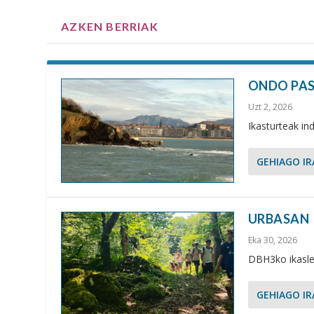
AZKEN BERRIAK
ONDO PAS
Uzt 2, 2026
Ikasturteak ind
GEHIAGO IR
URBASAN
Eka 30, 2026
DBH3ko ikasle
GEHIAGO IR