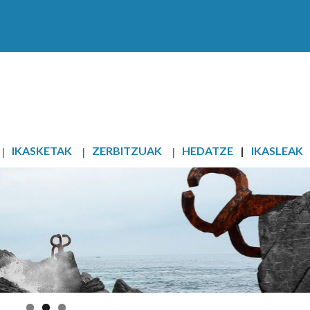
IKASKETAK
ZERBITZUAK
HEDATZE
IKASLEAK