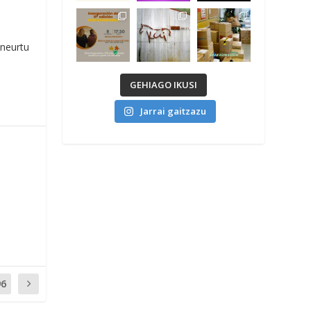
 neurtu
GEHIAGO IKUSI
Jarrai gaitzazu
e
96