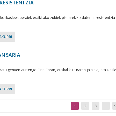
RRESISTENTZIA
o ikasleek beraiek eraikitako zubiek pisuarekiko duten erresistentzia
AKURRI
AN SARIA
atu genuen aurtengo Firin Faran, euskal kulturaren jaialdia, eta ikasl
AKURRI
1
2
3
...