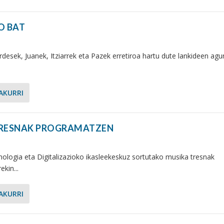
O BAT
urdesek, Juanek, Itziarrek eta Pazek erretiroa hartu dute lankideen agu
AKURRI
TRESNAK PROGRAMATZEN
logia eta Digitalizazioko ikasleekeskuz sortutako musika tresnak
kin...
AKURRI