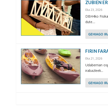
ZUBIEN E
Eka 23, 2026
DBH4ko Fisikak
dute....
GEHIAGO IR
FIRIN FAR
Eka 21, 2026
Udaberrian osp
irabazleek...
GEHIAGO IR