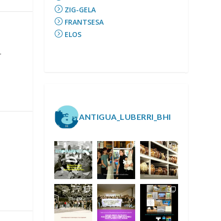
ZIG-GELA
FRANTSESA
ELOS
r
ANTIGUA_LUBERRI_BHI