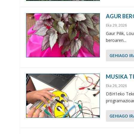
AGUR BER
Eka 29, 2026
Gaur Pilik, Lo
beroaren...
GEHIAGO IR
MUSIKA 
Eka 26, 2026
DBH1eko Tekno
programazioare
GEHIAGO IR