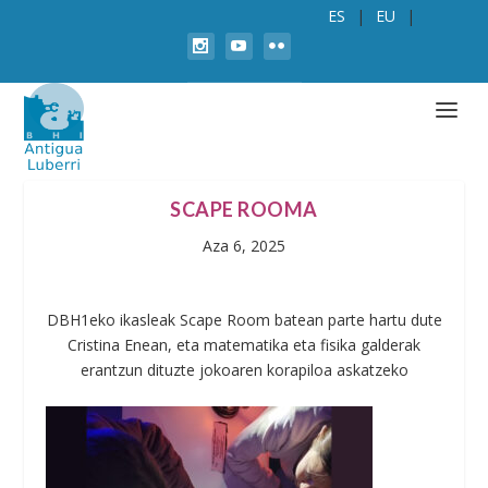
ES
EU
SCAPE ROOMA
Aza 6, 2025
DBH1eko ikasleak Scape Room batean parte hartu dute
Cristina Enean, eta matematika eta fisika galderak
erantzun dituzte jokoaren korapiloa askatzeko