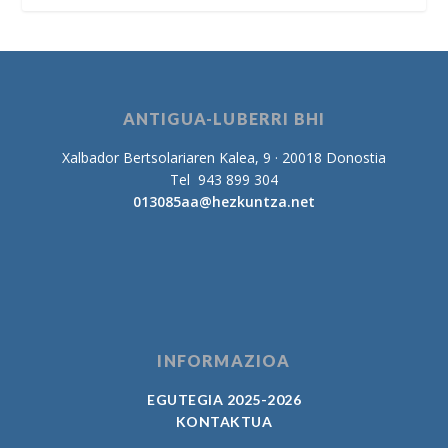
ANTIGUA-LUBERRI BHI
Xalbador Bertsolariaren Kalea, 9 · 20018 Donostia
Tel 943 899 304
013085aa@hezkuntza.net
INFORMAZIOA
EGUTEGIA 2025-2026
KONTAKTUA