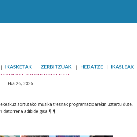
IKASKETAK
ZERBITZUAK
HEDATZE
IKASLEAK
TRESNAK PROGRAMATZEN
Eka 26, 2026
eekeskuz sortutako musika tresnak programazioarekin uztartu dute.
 datorrena adibide gisa ¶ ¶