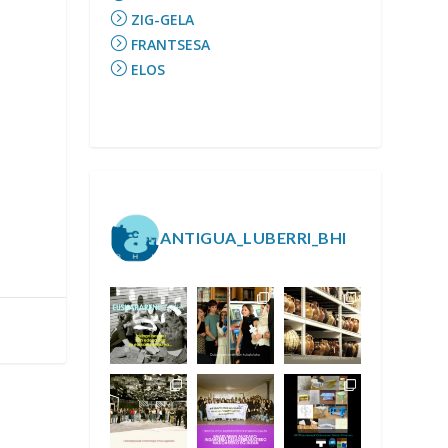
ZIG-GELA
FRANTSESA
ELOS
ANTIGUA_LUBERRI_BHI