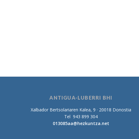
ANTIGUA-LUBERRI BHI
Xalbador Bertsolariaren Kalea, 9 · 20018 Donostia
Tel 943 899 304
013085aa@hezkuntza.net