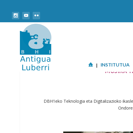
INSTITUTUA
MUSIKA 
DBH1eko Teknologia eta Digitalizazioko ikasl
Ondoren