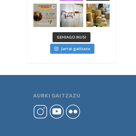
GEHIAGO IKUSI
Jarrai gaitzazu
AURKI GAITZAZU