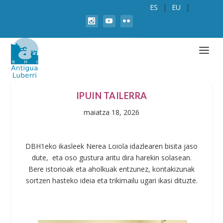
ES
EU
IPUIN TAILERRA
maiatza 18, 2026
DBH1eko ikasleek Nerea Loiola idazlearen bisita jaso
dute, eta oso gustura aritu dira harekin solasean.
Bere istorioak eta aholkuak entzunez, kontakizunak
sortzen hasteko ideia eta trikimailu ugari ikasi dituzte.