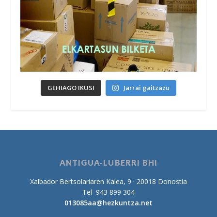
GEHIAGO IKUSI
Jarrai gaitzazu
ANTIGUA-LUBERRI BHI
Xalbador Bertsolariaren Kalea, 9 · 20018 Donostia
Tel 943 899 304
013085aa@hezkuntza.net