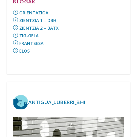
BLOGAK
ORIENTAZIOA
ZIENTZIA 1 – DBH
ZIENTZIA 2 – BATX
ZIG-GELA
FRANTSESA
ELOS
ANTIGUA_LUBERRI_BHI