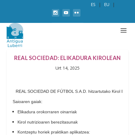
ES
EU
REAL SOCIEDAD: ELIKADURA KIROLEAN
Urt 14, 2025
REAL SOCIEDAD DE FÚTBOL S.A.D. hitzartutako Kirol Elkarte 
Saioaren gaiak:
Elikadura orokorraren oinarriak
Kirol nutrizioaren berezitasunak
Kontzeptu horiek praktikan aplikatzea: