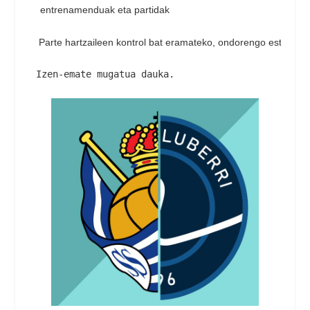
entrenamenduak eta partidak
 Parte hartzaileen kontrol bat eramateko
, ondorengo estekan i
Izen-emate mugatua dauka.
