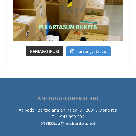
GEHIAGO IKUSI
Jarrai gaitzazu
ANTIGUA-LUBERRI BHI
Xalbador Bertsolariaren Kalea, 9 · 20018 Donostia
Tel 943 899 304
013085aa@hezkuntza.net