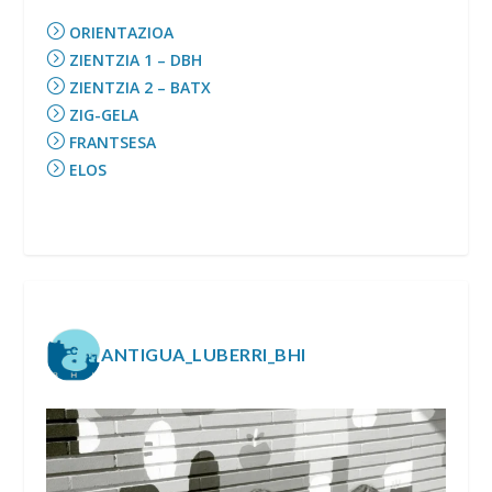
ORIENTAZIOA
ZIENTZIA 1 – DBH
ZIENTZIA 2 – BATX
ZIG-GELA
FRANTSESA
ELOS
ANTIGUA_LUBERRI_BHI