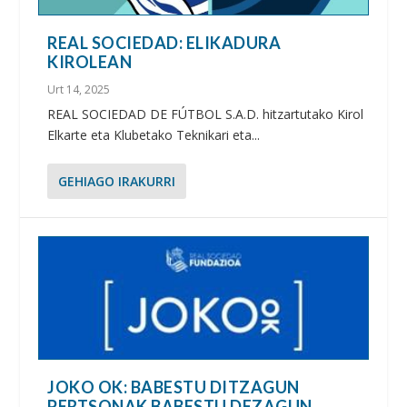
REAL SOCIEDAD: ELIKADURA
KIROLEAN
Urt 14, 2025
REAL SOCIEDAD DE FÚTBOL S.A.D. hitzartutako Kirol
Elkarte eta Klubetako Teknikari eta...
GEHIAGO IRAKURRI
JOKO OK: BABESTU DITZAGUN
PERTSONAK BABESTU DEZAGUN