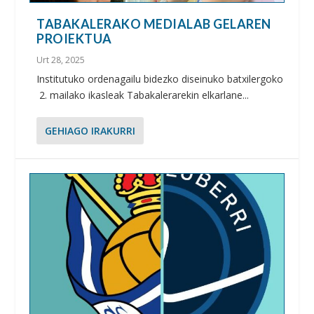
TABAKALERAKO MEDIALAB GELAREN
PROIEKTUA
Urt 28, 2025
Institutuko ordenagailu bidezko diseinuko batxilergoko
2. mailako ikasleak Tabakalerarekin elkarlane...
GEHIAGO IRAKURRI