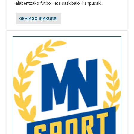
alabentzako futbol- eta saskibaloi-kanpusak...
GEHIAGO IRAKURRI