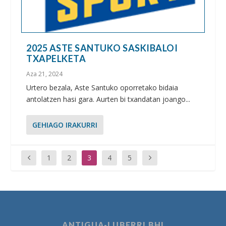
2025 ASTE SANTUKO SASKIBALOI
TXAPELKETA
Aza 21, 2024
Urtero bezala, Aste Santuko oporretako bidaia
antolatzen hasi gara. Aurten bi txandatan joango...
GEHIAGO IRAKURRI
1
2
3
4
5
ANTIGUA-LUBERRI BHI