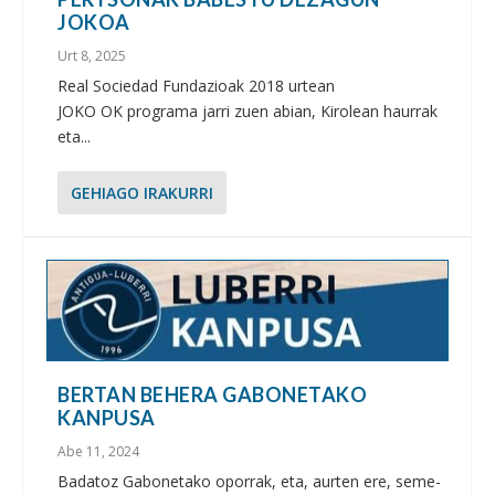
JOKOA
Urt 8, 2025
Real Sociedad Fundazioak 2018 urtean
JOKO OK programa jarri zuen abian, Kirolean haurrak
eta...
GEHIAGO IRAKURRI
BERTAN BEHERA GABONETAKO
KANPUSA
Abe 11, 2024
Badatoz Gabonetako oporrak, eta, aurten ere, seme-