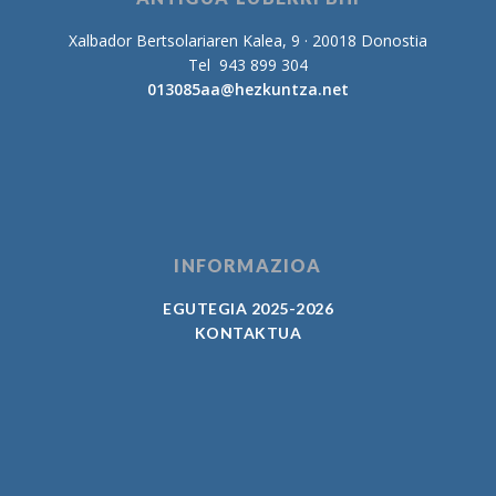
Xalbador Bertsolariaren Kalea, 9 · 20018 Donostia
Tel 943 899 304
013085aa@hezkuntza.net
INFORMAZIOA
EGUTEGIA 2025-2026
KONTAKTUA