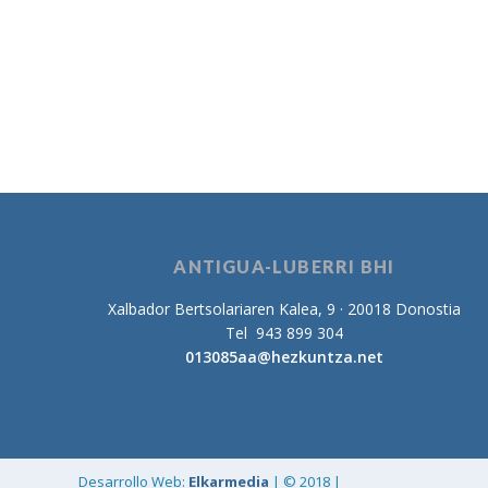
ANTIGUA-LUBERRI BHI
Xalbador Bertsolariaren Kalea, 9 · 20018 Donostia
Tel 943 899 304
013085aa@hezkuntza.net
Desarrollo Web:
Elkarmedia
| © 2018 |