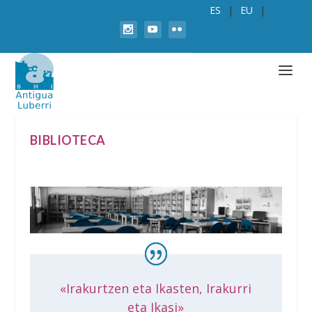
ES
EU
BIBLIOTECA
«Irakurtzen eta Ikasten, Irakurri
eta Ikasi»