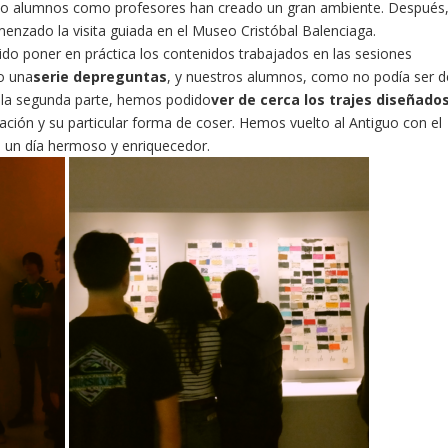
to
alumnos
como
profesores
han
creado
un
gran
ambiente.
Después
menzado
la
visita
guiada
en
el
Museo
Cristóbal
Balenciaga.
ido
poner
en
práctica
los
contenidos
trabajados
en
las
sesiones
o
una
serie
de
preguntas
,
y
nuestros
alumnos,
como
no
podía
ser
d
la
segunda
parte,
hemos
podido
ver
de
cerca
los
trajes
diseñado
ación
y
su
particular
forma
de
coser.
Hemos vuelto
al
Antiguo
con
el
e
un
día
hermoso
y
enriquecedor.