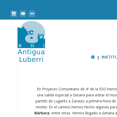
INSTIT
En
Proyecto
Comunitario
de 4º de la ESO
hemo
una
salida
especial
a
Getaria
para
visitar
el
mus
partido
de
Lugaritz
a
Zarautz
a
primera
hora
de
monte.
En
el
camino
hemos
hecho
algunas
par
Bárbara
,
entre
otras.
Hemos
llegado
a
Getaria