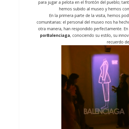
para
jugar
a
pelota
en
el
frontón
del
pueblo;
tan
hemos
subido
al
museo
y
hemos
co
En
la
primera
parte
de
la
visita,
hemos
pod
comunitarias:
el
personal
del
museo
nos
ha
hech
otra
manera,
han
respondido
perfectamente.
En
por
Balenciaga
,
conociendo
su
estilo,
su
innov
recuerdo
d