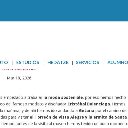
UTO
ESTUDIOS
HEDATZE
SERVICIOS
ALUMNO
BALENCIAGA
Mar 18, 2026
s
empezado
a
trabajar
la
moda
sostenible
,
por eso
hemos
hecho
eo
del
famoso
modisto
y
diseñador
Cristóbal
Balenciaga
.
Hemos
la
mañana,
y
de
ahí
hemos
ido
andando
a
Getaria
por
el
camino
del
adas
para
visitar
el
Torreón
de
Vista
Alegre
y
la
ermita
de
Santa
a
tiempo,
antes
de
la
visita
al
museo
hemos
tenido
un
buen
moment